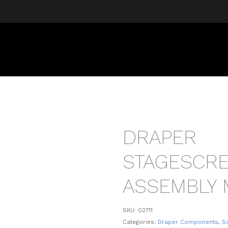
DRAPER
STAGESCR
ASSEMBLY 
SKU:
02711
Categories:
Draper Components
,
S