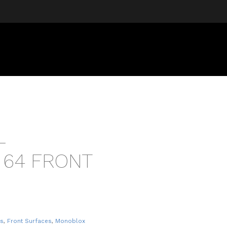
L
64 FRONT
ts
,
Front Surfaces
,
Monoblox