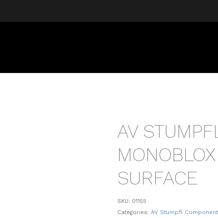
AV STUMPF
MONOBLOX 
SURFACE
SKU:
01155
Categories:
AV Stumpfl Componen