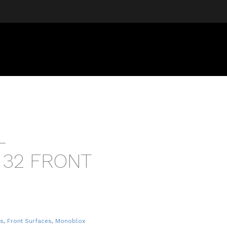
L
32 FRONT
ts
,
Front Surfaces
,
Monoblox