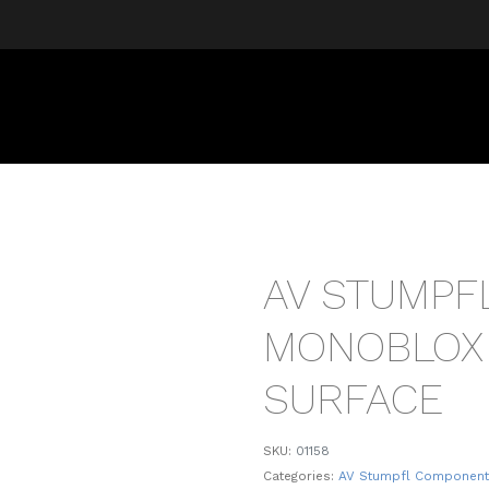
AV STUMPF
MONOBLOX 
SURFACE
SKU:
01158
Categories:
AV Stumpfl Componen